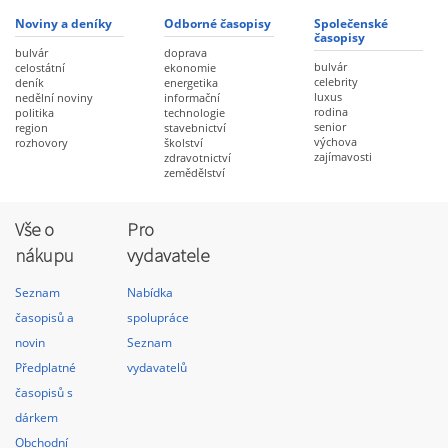
Noviny a deníky
Odborné časopisy
Společenské
časopisy
bulvár
doprava
bulvár
celostátní
ekonomie
celebrity
deník
energetika
luxus
nedělní noviny
informační
rodina
politika
technologie
senior
region
stavebnictví
výchova
rozhovory
školství
zajímavosti
zdravotnictví
zemědělství
Vše o
Pro
nákupu
vydavatele
Seznam
Nabídka
časopisů a
spolupráce
novin
Seznam
Předplatné
vydavatelů
časopisů s
dárkem
Obchodní