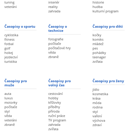
tuning
interiér
historie
veteráni
reality
hudba
zahrada
kulturní program
Časopisy o sportu
Časopisy o
Časopisy pro děti
technice
cyklistika
kočky
fotografie
fitness
komiks
počítače
fotbal
mládež
počítačové hry
golf
pes
věda
hokej
pohádky
zbraně
jezdectví
teenager
turistika
zvířata
Časopisy pro
Časopisy pro
Časopisy pro ženy
muže
volný čas
jídlo
auta
cestování
kosmetika
luxus
hobby
krása
motorky
křížovky
móda
počítače
příběhy
rodina
styl
příroda
styl
věda
ruční práce
vaření
veteráni
TV program
výchova
zbraně
zahrada
zdraví
zvířata