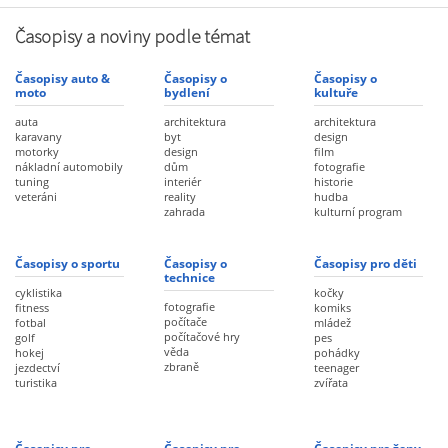
Časopisy a noviny podle témat
Časopisy auto &
Časopisy o
Časopisy o
moto
bydlení
kultuře
auta
architektura
architektura
karavany
byt
design
motorky
design
film
nákladní automobily
dům
fotografie
tuning
interiér
historie
veteráni
reality
hudba
zahrada
kulturní program
Časopisy o sportu
Časopisy o
Časopisy pro děti
technice
cyklistika
kočky
fotografie
fitness
komiks
počítače
fotbal
mládež
počítačové hry
golf
pes
věda
hokej
pohádky
zbraně
jezdectví
teenager
turistika
zvířata