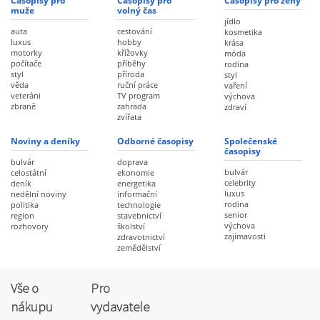
Časopisy pro
Časopisy pro
Časopisy pro ženy
muže
volný čas
jídlo
auta
cestování
kosmetika
luxus
hobby
krása
motorky
křížovky
móda
počítače
příběhy
rodina
styl
příroda
styl
věda
ruční práce
vaření
veteráni
TV program
výchova
zbraně
zahrada
zdraví
zvířata
Noviny a deníky
Odborné časopisy
Společenské
časopisy
bulvár
doprava
bulvár
celostátní
ekonomie
celebrity
deník
energetika
luxus
nedělní noviny
informační
rodina
politika
technologie
senior
region
stavebnictví
výchova
rozhovory
školství
zajímavosti
zdravotnictví
zemědělství
Vše o
Pro
nákupu
vydavatele