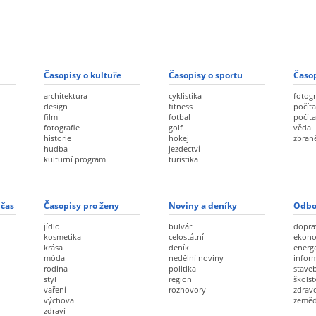
Časopisy o kultuře
Časopisy o sportu
Časop
architektura
cyklistika
fotogr
design
fitness
počíta
film
fotbal
počít
fotografie
golf
věda
historie
hokej
zbran
hudba
jezdectví
kulturní program
turistika
 čas
Časopisy pro ženy
Noviny a deníky
Odbo
jídlo
bulvár
dopra
kosmetika
celostátní
ekon
krása
deník
energ
móda
nedělní noviny
infor
rodina
politika
staveb
styl
region
školst
vaření
rozhovory
zdravo
výchova
zeměd
zdraví