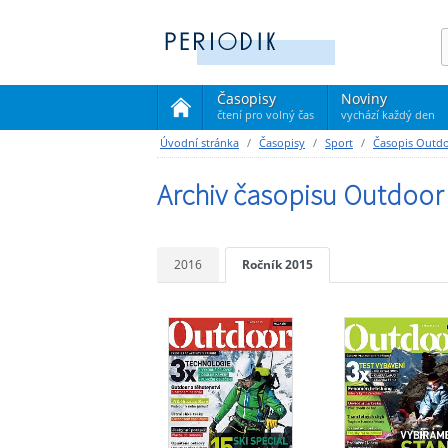
Časopisy
Noviny
čtení pro volný čas
vychází každý den
(current)
Úvodní stránka
Časopisy
Sport
Časopis Outd
Archiv časopisu Outdoor
2016
Ročník 2015