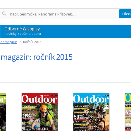
Hled
Odborné časopisy
novinky z vašeho oboru
oor magazín
Ročník 2015
 magazín: ročník 2015