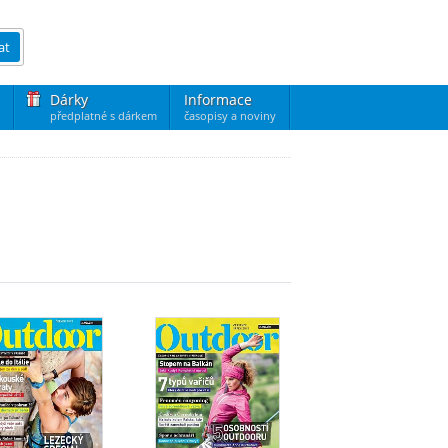
at
Dárky
Informace
předplatné s dárkem
časopisy a noviny