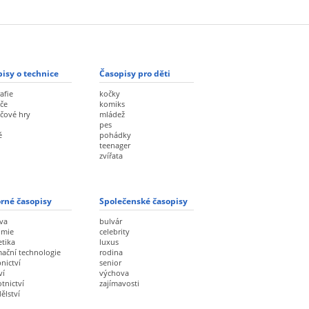
isy o technice
Časopisy pro děti
afie
kočky
če
komiks
ačové hry
mládež
pes
ě
pohádky
teenager
zvířata
rné časopisy
Společenské časopisy
va
bulvár
omie
celebrity
etika
luxus
mační technologie
rodina
nictví
senior
ví
výchova
tnictví
zajímavosti
ělství