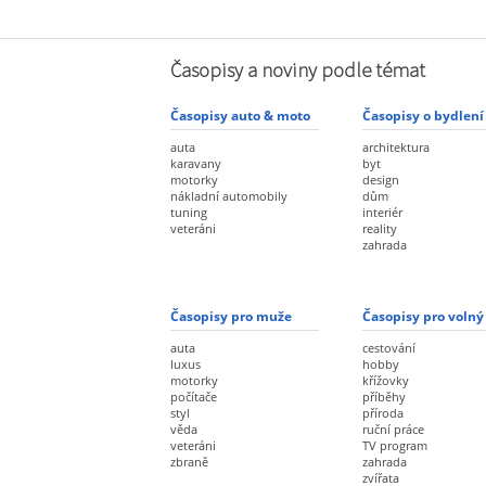
Časopisy a noviny podle témat
Časopisy auto & moto
Časopisy o bydlení
auta
architektura
karavany
byt
motorky
design
nákladní automobily
dům
tuning
interiér
veteráni
reality
zahrada
Časopisy pro muže
Časopisy pro volný
auta
cestování
luxus
hobby
motorky
křížovky
počítače
příběhy
styl
příroda
věda
ruční práce
veteráni
TV program
zbraně
zahrada
zvířata