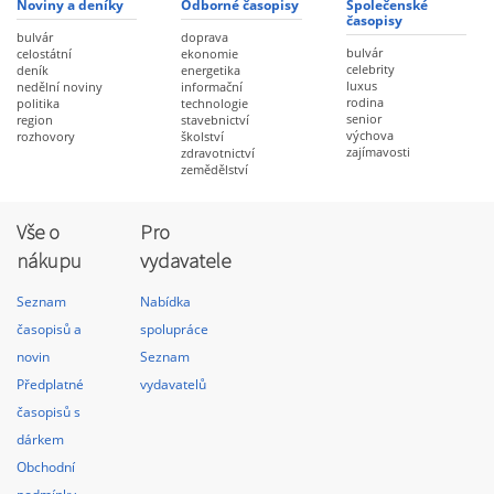
Noviny a deníky
Odborné časopisy
Společenské
časopisy
bulvár
doprava
bulvár
celostátní
ekonomie
celebrity
deník
energetika
luxus
nedělní noviny
informační
rodina
politika
technologie
senior
region
stavebnictví
výchova
rozhovory
školství
zajímavosti
zdravotnictví
zemědělství
Vše o
Pro
nákupu
vydavatele
Seznam
Nabídka
časopisů a
spolupráce
novin
Seznam
Předplatné
vydavatelů
časopisů s
dárkem
Obchodní