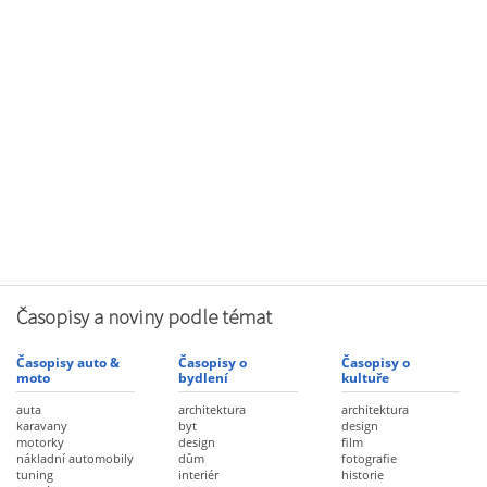
Časopisy a noviny podle témat
Časopisy auto &
Časopisy o
Časopisy o
moto
bydlení
kultuře
auta
architektura
architektura
karavany
byt
design
motorky
design
film
nákladní automobily
dům
fotografie
tuning
interiér
historie