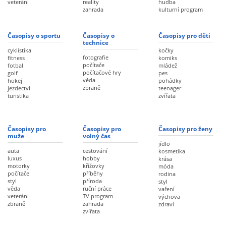
veteráni
reality
hudba
zahrada
kulturní program
Časopisy o sportu
Časopisy o
Časopisy pro děti
technice
cyklistika
kočky
fotografie
fitness
komiks
počítače
fotbal
mládež
počítačové hry
golf
pes
věda
hokej
pohádky
zbraně
jezdectví
teenager
turistika
zvířata
Časopisy pro
Časopisy pro
Časopisy pro ženy
muže
volný čas
jídlo
auta
cestování
kosmetika
luxus
hobby
krása
motorky
křížovky
móda
počítače
příběhy
rodina
styl
příroda
styl
věda
ruční práce
vaření
veteráni
TV program
výchova
zbraně
zahrada
zdraví
zvířata